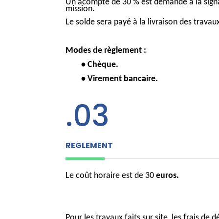
Un acompte de 30 % est demandé à la signa
mission.
Le solde sera payé à la livraison des travau
Modes de règlement :
•
Chèque.
•
Virement bancaire.
.03
REGLEMENT
Le coût horaire est de 30
euros.
Pour les travaux faits sur site, les frais de