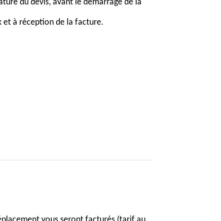
ture du devis, avant le démarrage de la
x et à réception de la facture.
 déplacement vous seront facturés (tarif au